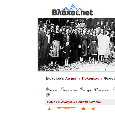
Είστε εδώ:
Αρχική
Πολυμέσα
Φωτογ
Home
Upload file
Login
Album list
Home
>
Βλαχοχώρια
>
Λάιστα Ζαγορίου