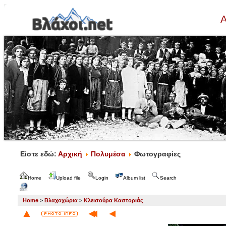
Α
Είστε εδώ:
Αρχική
Πολυμέσα
Φωτογραφίες
Home
Upload file
Login
Album list
Search
Home
>
Βλαχοχώρια
>
Κλεισούρα Καστοριάς