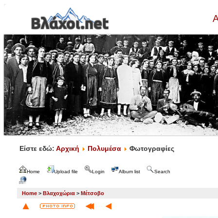
Α
Είστε εδώ:
Αρχική
Πολυμέσα
Φωτογραφίες
Home
Upload file
Login
Album list
Search
Home
>
Βλαχοχώρια
>
Μέτσοβο