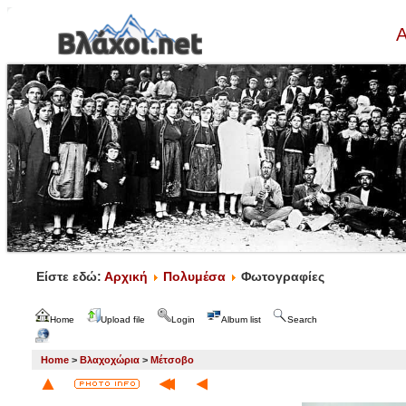
Α
Είστε εδώ:
Αρχική
Πολυμέσα
Φωτογραφίες
Home
Upload file
Login
Album list
Search
Home
>
Βλαχοχώρια
>
Μέτσοβο