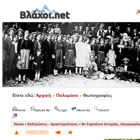
Α
Είστε εδώ:
Αρχική
Πολυμέσα
Φωτογραφίες
Home
Upload file
Login
Album list
Search
Home
>
Εκδηλώσεις - Δραστηριότητες
>
9ο Συμπόσιο Ιστορίας, Λαογραφία