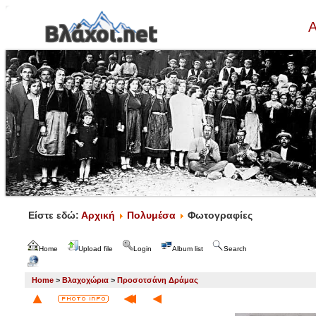
Α
Είστε εδώ:
Αρχική
Πολυμέσα
Φωτογραφίες
Home
Upload file
Login
Album list
Search
Home
>
Βλαχοχώρια
>
Προσοτσάνη Δράμας