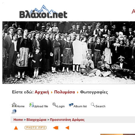
Α
Είστε εδώ:
Αρχική
Πολυμέσα
Φωτογραφίες
Home
Upload file
Login
Album list
Search
Home
>
Βλαχοχώρια
>
Προσοτσάνη Δράμας