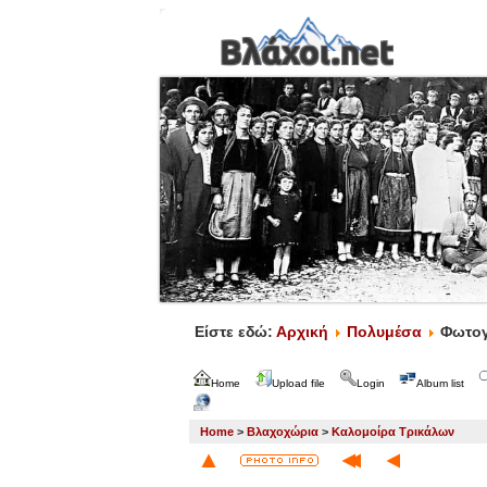
Είστε εδώ:
Αρχική
Πολυμέσα
Φωτογ
Home
Upload file
Login
Album list
Home
>
Βλαχοχώρια
>
Καλομοίρα Τρικάλων