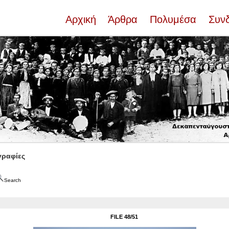
Αρχική
Άρθρα
Πολυμέσα
Συν
ραφίες
Search
FILE 48/51