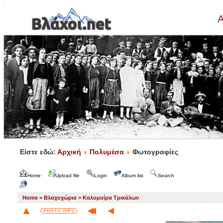
Α
Είστε εδώ:
Αρχική
Πολυμέσα
Φωτογραφίες
Home
Upload file
Login
Album list
Search
Home
>
Βλαχοχώρια
>
Καλομοίρα Τρικάλων