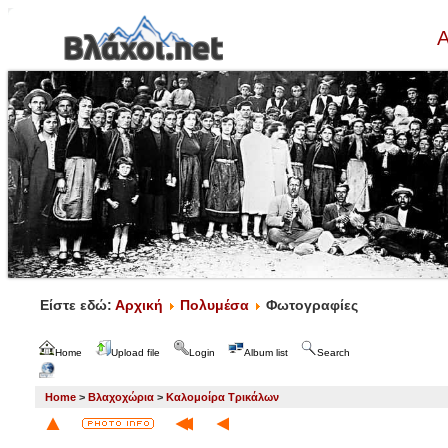
Α
Είστε εδώ:
Αρχική
Πολυμέσα
Φωτογραφίες
Home
Upload file
Login
Album list
Search
Home
>
Βλαχοχώρια
>
Καλομοίρα Τρικάλων