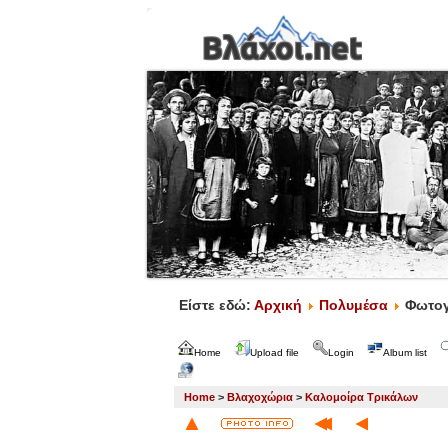
Είστε εδώ:
Αρχική
Πολυμέσα
Φωτογ
Home
Upload file
Login
Album list
Home
>
Βλαχοχώρια
>
Καλομοίρα Τρικάλων