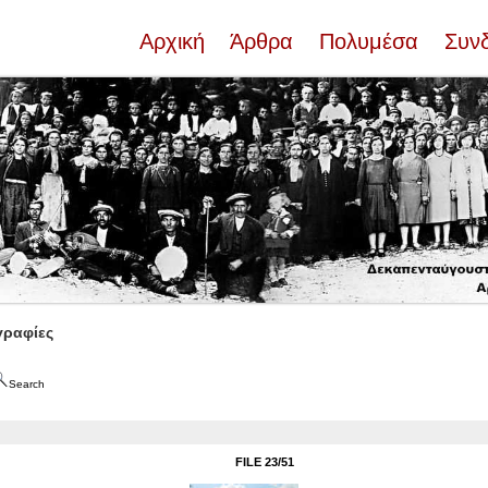
Αρχική
Άρθρα
Πολυμέσα
Συν
ραφίες
Search
FILE 23/51