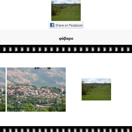
φάβαρο