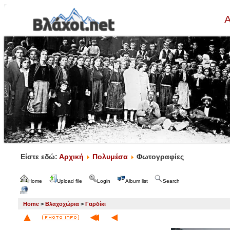
Α
Είστε εδώ:
Αρχική
Πολυμέσα
Φωτογραφίες
Home
Upload file
Login
Album list
Search
Home
>
Βλαχοχώρια
>
Γαρδίκι