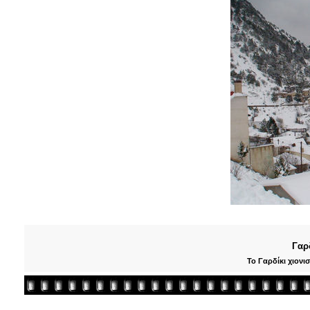
Γαρ
Το Γαρδίκι χιονι