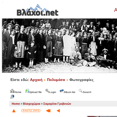
Α
Είστε εδώ:
Αρχική
Πολυμέσα
Φωτογραφίες
Home
Upload file
Login
Album list
Search
Home
>
Βλαχοχώρια
>
Σαμαρίνα Γρεβενών