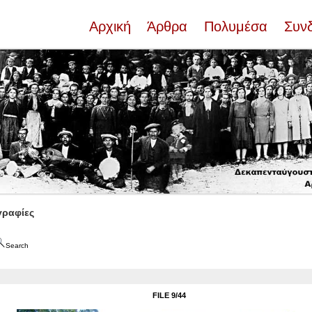
Αρχική
Άρθρα
Πολυμέσα
Συν
ραφίες
Search
FILE 9/44