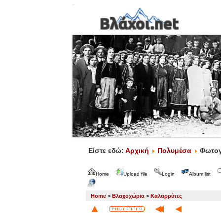
Είστε εδώ:
Αρχική
Πολυμέσα
Φωτογ
Home
Upload file
Login
Album list
Home
>
Βλαχοχώρια
>
Καλαρρύτες