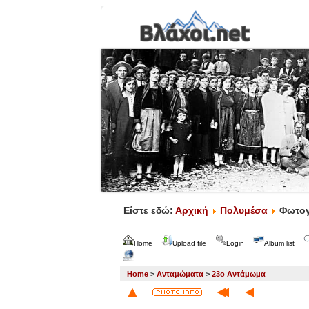
Είστε εδώ:
Αρχική
Πολυμέσα
Φωτογ
Home
Upload file
Login
Album list
Home
>
Ανταμώματα
>
23ο Αντάμωμα