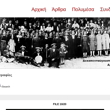
Αρχική
Άρθρα
Πολυμέσα
Συν
ραφίες
Search
FILE 10/20