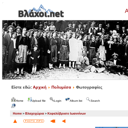
Α
Είστε εδώ:
Αρχική
Πολυμέσα
Φωτογραφίες
Home
Upload file
Login
Album list
Search
Home
>
Βλαχοχώρια
>
Κεφαλόβρυσο Ιωαννίνων