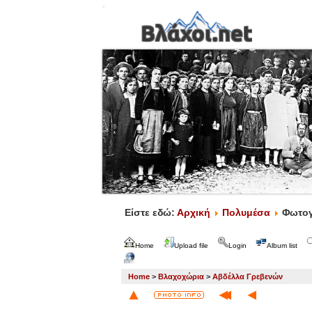
Είστε εδώ:
Αρχική
Πολυμέσα
Φωτογ
Home
Upload file
Login
Album list
Home
>
Βλαχοχώρια
>
Αβδέλλα Γρεβενών