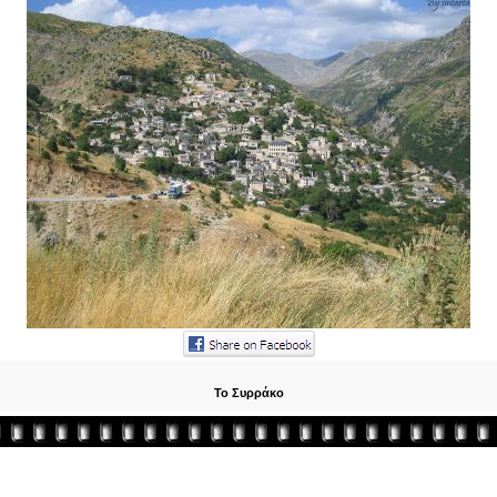
Το Συρράκο