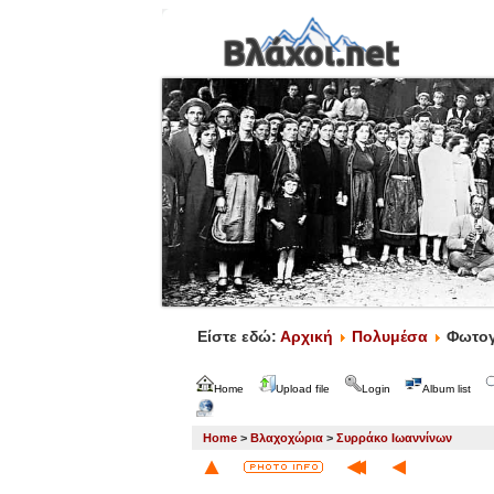
Είστε εδώ:
Αρχική
Πολυμέσα
Φωτογ
Home
Upload file
Login
Album list
Home
>
Βλαχοχώρια
>
Συρράκο Ιωαννίνων