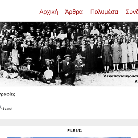
Αρχική
Άρθρα
Πολυμέσα
Συν
ραφίες
Search
FILE 6/11