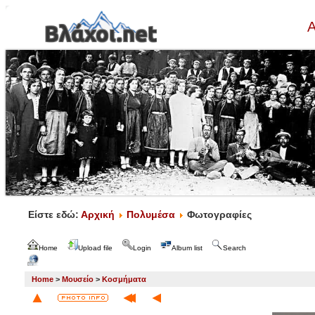
Α
Είστε εδώ:
Αρχική
Πολυμέσα
Φωτογραφίες
Home
Upload file
Login
Album list
Search
Home
>
Μουσείο
>
Κοσμήματα