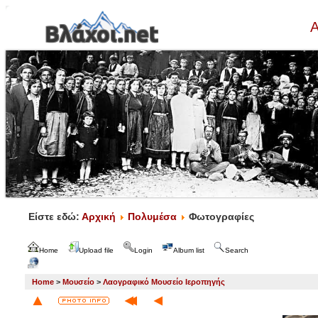
Α
Είστε εδώ:
Αρχική
Πολυμέσα
Φωτογραφίες
Home
Upload file
Login
Album list
Search
Home
>
Μουσείο
>
Λαογραφικό Μουσείο Ιεροπηγής