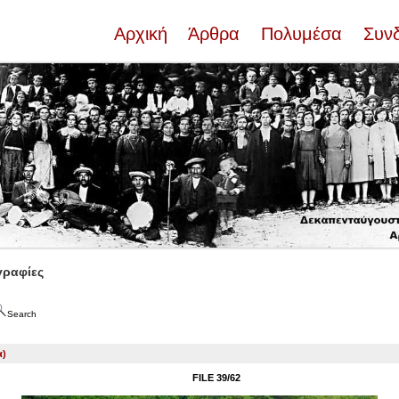
Αρχική
Άρθρα
Πολυμέσα
Συν
ραφίες
Search
α)
FILE 39/62