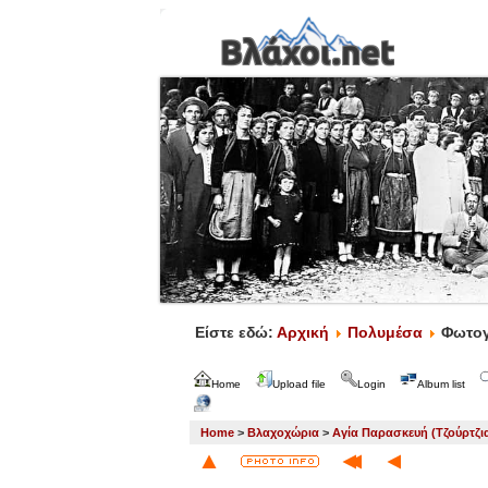
Είστε εδώ:
Αρχική
Πολυμέσα
Φωτογ
Home
Upload file
Login
Album list
Home
>
Βλαχοχώρια
>
Αγία Παρασκευή (Τζούρτζι