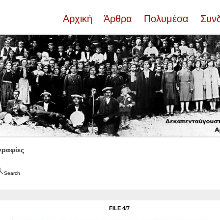
Αρχική
Άρθρα
Πολυμέσα
Συν
ραφίες
Search
FILE 4/7