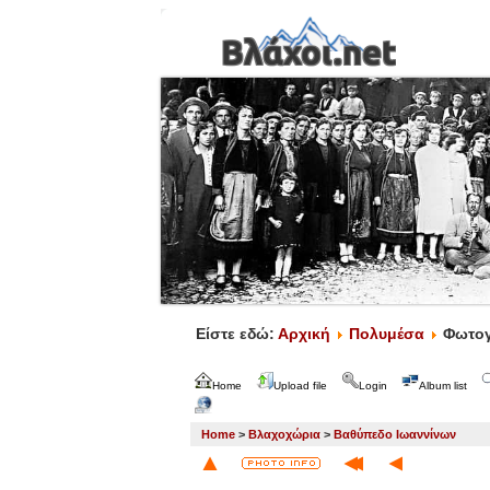
Είστε εδώ:
Αρχική
Πολυμέσα
Φωτογ
Home
Upload file
Login
Album list
Home
>
Βλαχοχώρια
>
Βαθύπεδο Ιωαννίνων