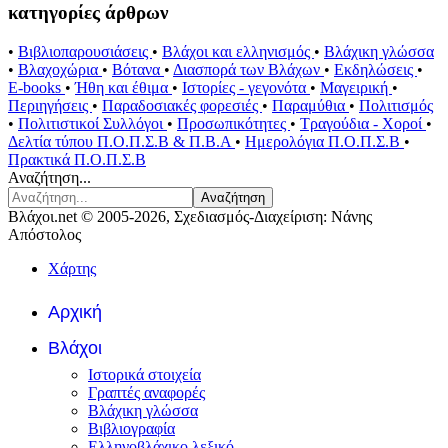
κατηγορίες άρθρων
•
Βιβλιοπαρουσιάσεις
•
Βλάχοι και ελληνισμός
•
Βλάχικη γλώσσα
•
Βλαχοχώρια
•
Βότανα
•
Διασπορά των Βλάχων
•
Εκδηλώσεις
•
E-books
•
Ήθη και έθιμα
•
Ιστορίες - γεγονότα
•
Μαγειρική
•
Περιηγήσεις
•
Παραδοσιακές φορεσιές
•
Παραμύθια
•
Πολιτισμός
•
Πολιτιστικοί Συλλόγοι
•
Προσωπικότητες
•
Τραγούδια - Χοροί
•
Δελτία τύπου Π.Ο.Π.Σ.Β & Π.Β.Α
•
Ημερολόγια Π.Ο.Π.Σ.Β
•
Πρακτικά Π.Ο.Π.Σ.Β
Αναζήτηση...
Αναζήτηση
Βλάχοι.net © 2005-2026, Σχεδιασμός-Διαχείριση: Νάνης
Απόστολος
Χάρτης
Αρχική
Βλάχοι
Ιστορικά στοιχεία
Γραπτές αναφορές
Βλάχικη γλώσσα
Βιβλιογραφία
Ελληνοβλάχικο λεξικό