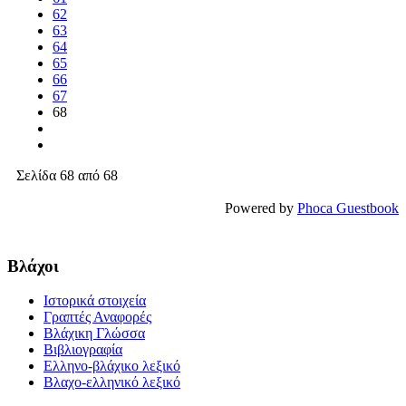
62
63
64
65
66
67
68
Σελίδα 68 από 68
Powered by
Phoca Guestbook
Βλάχοι
Ιστορικά στοιχεία
Γραπτές Αναφορές
Βλάχικη Γλώσσα
Βιβλιογραφία
Ελληνο-βλάχικο λεξικό
Βλαχο-ελληνικό λεξικό