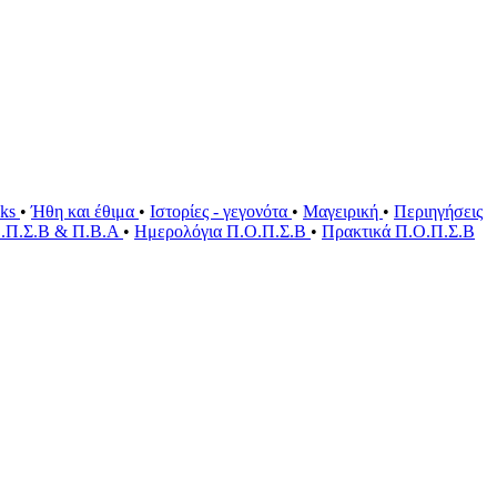
oks
•
Ήθη και έθιμα
•
Ιστορίες - γεγονότα
•
Μαγειρική
•
Περιηγήσεις
Ο.Π.Σ.Β & Π.Β.Α
•
Ημερολόγια Π.Ο.Π.Σ.Β
•
Πρακτικά Π.Ο.Π.Σ.Β