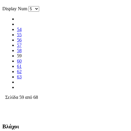
Display Num
54
55
56
57
58
59
60
61
62
63
Σελίδα 59 από 68
Βλάχοι