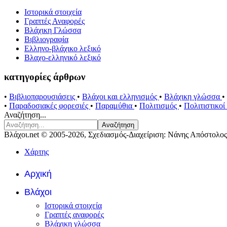
Ιστορικά στοιχεία
Γραπτές Αναφορές
Βλάχικη Γλώσσα
Βιβλιογραφία
Ελληνο-βλάχικο λεξικό
Βλαχο-ελληνικό λεξικό
κατηγορίες άρθρων
•
Βιβλιοπαρουσιάσεις
•
Βλάχοι και ελληνισμός
•
Βλάχικη γλώσσα
•
•
Παραδοσιακές φορεσιές
•
Παραμύθια
•
Πολιτισμός
•
Πολιτιστικο
Αναζήτηση...
Αναζήτηση
Βλάχοι.net © 2005-2026, Σχεδιασμός-Διαχείριση: Νάνης Απόστολος
Χάρτης
Αρχική
Βλάχοι
Ιστορικά στοιχεία
Γραπτές αναφορές
Βλάχικη γλώσσα