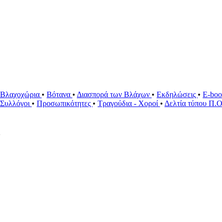
Βλαχοχώρια
•
Βότανα
•
Διασπορά των Βλάχων
•
Εκδηλώσεις
•
E-bo
ί Συλλόγοι
•
Προσωπικότητες
•
Τραγούδια - Χοροί
•
Δελτία τύπου Π.