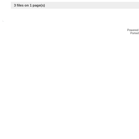
3 files on 1 page(s)
Powered
Ported