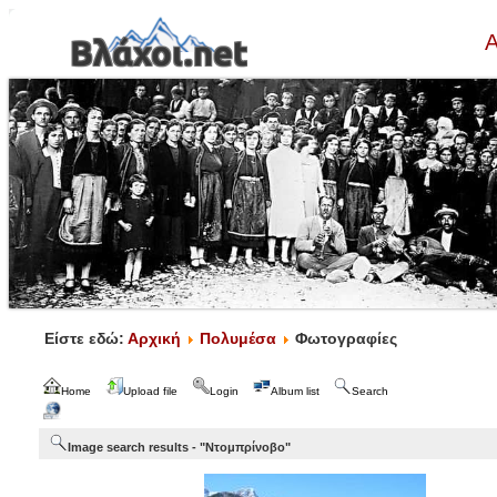
Α
Είστε εδώ:
Αρχική
Πολυμέσα
Φωτογραφίες
Home
Upload file
Login
Album list
Search
Image search results - "Ντομπρίνοβο"