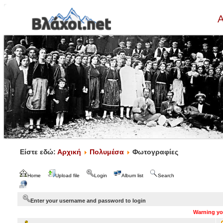
Α
Είστε εδώ:
Αρχική
Πολυμέσα
Φωτογραφίες
Home
Upload file
Login
Album list
Search
Enter your username and password to login
Warning you