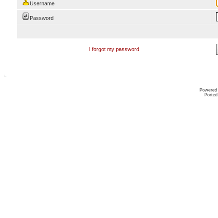
Username
Password
I forgot my password
Powered
Ported