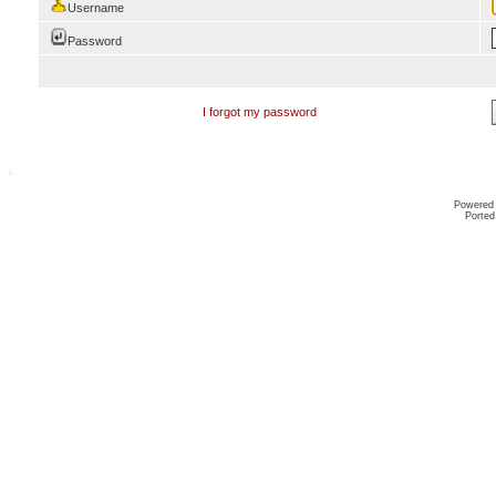
Username
Password
I forgot my password
Powered
Ported