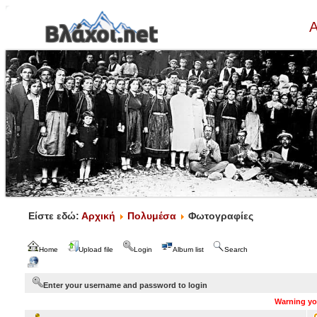
Α
Είστε εδώ:
Αρχική
Πολυμέσα
Φωτογραφίες
Home
Upload file
Login
Album list
Search
Enter your username and password to login
Warning you