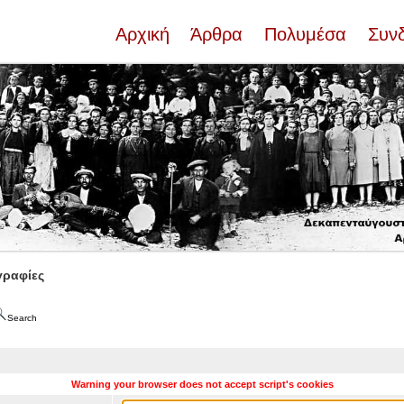
Αρχική
Άρθρα
Πολυμέσα
Συν
ραφίες
Search
Warning your browser does not accept script's cookies