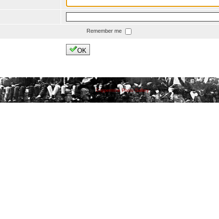
Remember me
OK
Powered by
Coppermine Photo Gallery
Ported to cpg 1.5.x by Jeff Bailey