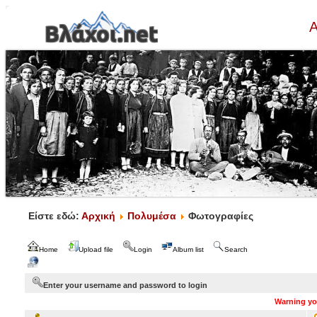
Α
Είστε εδώ:
Αρχική
Πολυμέσα
Φωτογραφίες
Home
Upload file
Login
Album list
Search
Enter your username and password to login
Warning you