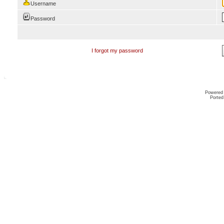
Username
Password
I forgot my password
Powered
Ported