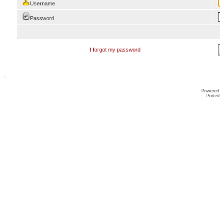
Username
Password
I forgot my password
Powered
Ported