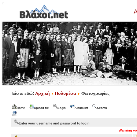
Α
Είστε εδώ:
Αρχική
Πολυμέσα
Φωτογραφίες
Home
Upload file
Login
Album list
Search
Enter your username and password to login
Warning you