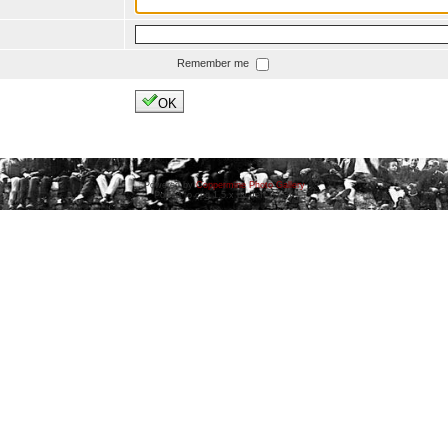
Remember me
OK
Powered by
Coppermine Photo Gallery
Ported to cpg 1.5.x by Jeff Bailey