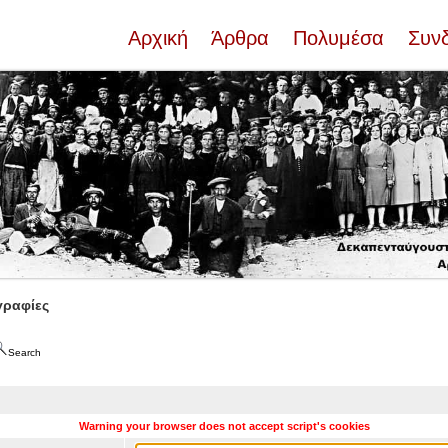
Αρχική
Άρθρα
Πολυμέσα
Συν
ραφίες
Search
Warning your browser does not accept script's cookies