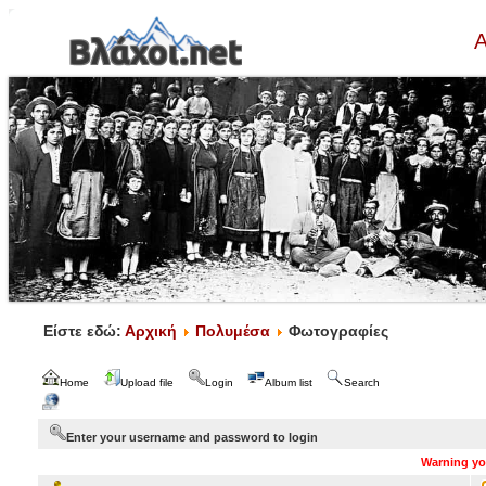
Α
Είστε εδώ:
Αρχική
Πολυμέσα
Φωτογραφίες
Home
Upload file
Login
Album list
Search
Enter your username and password to login
Warning you