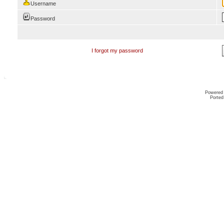
Username
Password
I forgot my password
Powered
Ported