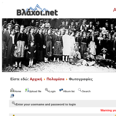
Α
Είστε εδώ:
Αρχική
Πολυμέσα
Φωτογραφίες
Home
Upload file
Login
Album list
Search
Enter your username and password to login
Warning you