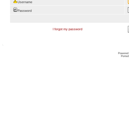
Username
Password
I forgot my password
Powered
Ported