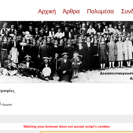
Αρχική
Άρθρα
Πολυμέσα
Συν
ραφίες
Search
Warning your browser does not accept script's cookies