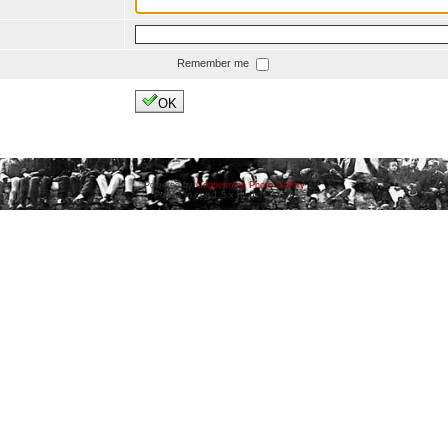
Remember me
OK
Powered by
Coppermine Photo Gallery
Ported to cpg 1.5.x by Jeff Bailey