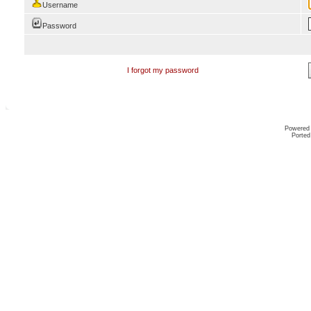
Username
Password
I forgot my password
Powered
Ported