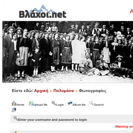
Α
Είστε εδώ:
Αρχική
Πολυμέσα
Φωτογραφίες
Home
Upload file
Login
Album list
Search
Enter your username and password to login
Warning you