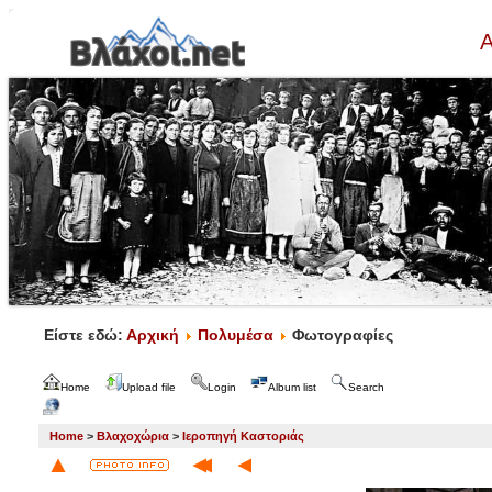
Α
Είστε εδώ:
Αρχική
Πολυμέσα
Φωτογραφίες
Home
Upload file
Login
Album list
Search
Home
>
Βλαχοχώρια
>
Ιεροπηγή Καστοριάς