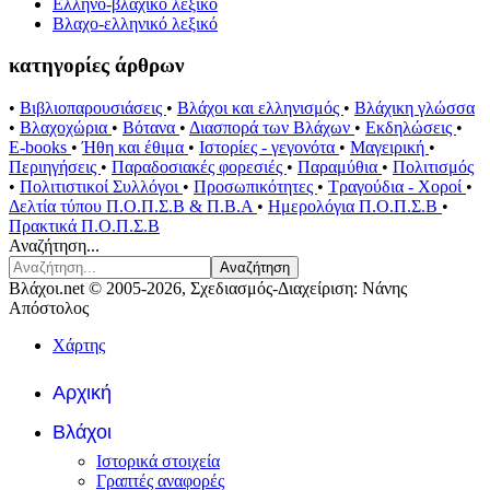
Ελληνο-βλάχικο λεξικό
Βλαχο-ελληνικό λεξικό
κατηγορίες άρθρων
•
Βιβλιοπαρουσιάσεις
•
Βλάχοι και ελληνισμός
•
Βλάχικη γλώσσα
•
Βλαχοχώρια
•
Βότανα
•
Διασπορά των Βλάχων
•
Εκδηλώσεις
•
E-books
•
Ήθη και έθιμα
•
Ιστορίες - γεγονότα
•
Μαγειρική
•
Περιηγήσεις
•
Παραδοσιακές φορεσιές
•
Παραμύθια
•
Πολιτισμός
•
Πολιτιστικοί Συλλόγοι
•
Προσωπικότητες
•
Τραγούδια - Χοροί
•
Δελτία τύπου Π.Ο.Π.Σ.Β & Π.Β.Α
•
Ημερολόγια Π.Ο.Π.Σ.Β
•
Πρακτικά Π.Ο.Π.Σ.Β
Αναζήτηση...
Αναζήτηση
Βλάχοι.net © 2005-2026, Σχεδιασμός-Διαχείριση: Νάνης
Απόστολος
Χάρτης
Αρχική
Βλάχοι
Ιστορικά στοιχεία
Γραπτές αναφορές