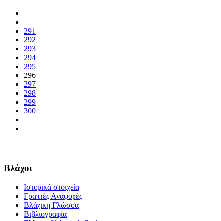
291
292
293
294
295
296
297
298
299
300
Βλάχοι
Ιστορικά στοιχεία
Γραπτές Αναφορές
Βλάχικη Γλώσσα
Βιβλιογραφία