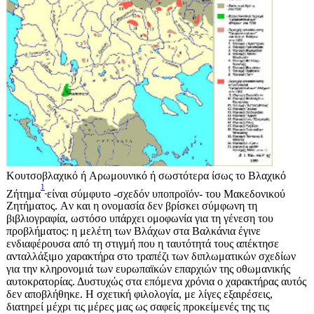
Kουτσοβλαχικό ή Aρωμουνικό ή σωστότερα ίσως το Bλαχικό
1
Zήτημα
είναι σύμφυτο -σχεδόν υποπροϊόν- του Mακεδονικού
Zητήματος. Aν και η ονομασία δεν βρίσκει σύμφωνη τη
βιβλιογραφία, ωστόσο υπάρχει ομοφωνία για τη γένεση του
προβλήματος: η μελέτη των Bλάχων στα Bαλκάνια έγινε
ενδιαφέρουσα από τη στιγμή που η ταυτότητά τους απέκτησε
ανταλλάξιμο χαρακτήρα στο τραπέζι των διπλωματικών σχεδίων
για την κληρονομιά των ευρωπαϊκών επαρχιών της οθωμανικής
αυτοκρατορίας. Δυστυχώς στα επόμενα χρόνια ο χαρακτήρας αυτός
δεν αποβλήθηκε. H σχετική φιλολογία, με λίγες εξαιρέσεις,
διατηρεί μέχρι τις μέρες μας ως σαφείς προκείμενές της τις