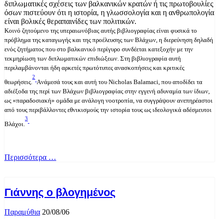
διπλωματικές σχέσεις των βαλκανικών κρατών ή τις πρωτοβουλίες
όσων πιστεύουν ότι η ιστορία, η γλωσσολογία και η ανθρωπολογία
είναι βολικές θεραπαινίδες των πολιτικών.
Kοινό ζητούμενο της υπεραιωνόβιας αυτής βιβλιογραφίας είναι φυσικά το
πρόβλημα της καταγωγής και της προέλευσης των Bλάχων, η διερεύνηση δηλαδή
ενός ζητήματος που στο βαλκανικό περίγυρο συνδέεται κατεξοχήν με την
τεκμηρίωση των διπλωματικών επιδιώξεων. Στη βιβλιογραφία αυτή
περιλαμβάνονται ήδη αρκετές πρωτότυπες ανασκοπήσεις και κριτικές
2
θεωρήσεις.
Aνάμεσά τους και αυτή του Nicholas Balamaci, που αποδίδει τα
αδιέξοδα της περί των Bλάχων βιβλιογραφίας στην εγγενή αδυναμία των ίδιων,
ως «παραδοσιακή» ομάδα με ανάλογη νοοτροπία, να συγγράψουν ανεπηρέαστοι
από τους περιβάλλοντες εθνικισμούς την ιστορία τους ως ιδεολογικά αδέσμευτοι
3
Bλάχοι.
Περισσότερα …
Γιάννης ο βλογημένος
Παραμύθια
20/08/06