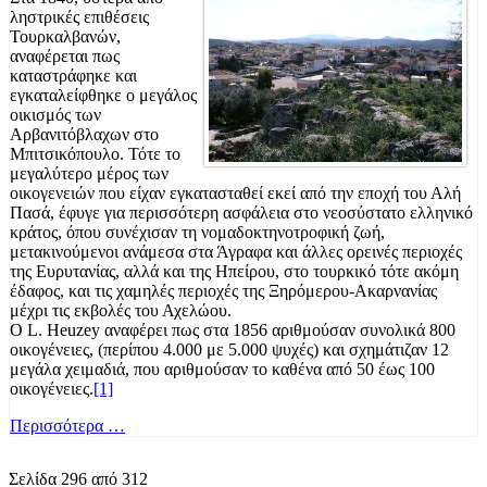
ληστρικές επιθέσεις
Τουρκαλβανών,
αναφέρεται πως
καταστράφηκε και
εγκαταλείφθηκε ο μεγάλος
οικισμός των
Αρβανιτόβλαχων στο
Μπιτσικόπουλο. Τότε το
μεγαλύτερο μέρος των
οικογενειών που είχαν εγκατασταθεί εκεί από την εποχή του Αλή
Πασά, έφυγε για περισσότερη ασφάλεια στο νεοσύστατο ελληνικό
κράτος, όπου συνέχισαν τη νομαδοκτηνοτροφική ζωή,
μετακινούμενοι ανάμεσα στα Άγραφα και άλλες ορεινές περιοχές
της Ευρυτανίας, αλλά και της Ηπείρου, στο τουρκικό τότε ακόμη
έδαφος, και τις χαμηλές περιοχές της Ξηρόμερου-Ακαρνανίας
μέχρι τις εκβολές του Αχελώου.
Ο L. Heuzey αναφέρει πως στα 1856 αριθμούσαν συνολικά 800
οικογένειες, (περίπου 4.000 με 5.000 ψυχές) και σχημάτιζαν 12
μεγάλα χειμαδιά, που αριθμούσαν το καθένα από 50 έως 100
οικογένειες.
[1]
Περισσότερα …
Σελίδα 296 από 312