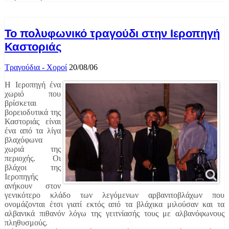
Το πολυφωνικό τραγούδι στην Ιεροπηγή
Καστοριάς
Τραγούδια - Χοροί
20/08/06
H Ιεροπηγή ένα
χωριό που
βρίσκεται
βορειοδυτικά της
Καστοριάς είναι
ένα από τα λίγα
βλαχόφωνα
χωριά της
περιοχής. Οι
βλάχοι της
Ιεροπηγής
ανήκουν στον
γενικότερο κλάδο των λεγόμενων αρβανιτοβλάχων που
ονομάζονται έτσι γιατί εκτός από τα βλάχικα μιλούσαν και τα
αλβανικά πιθανόν λόγω της γειτνίασής τους με αλβανόφωνους
πληθυσμούς.