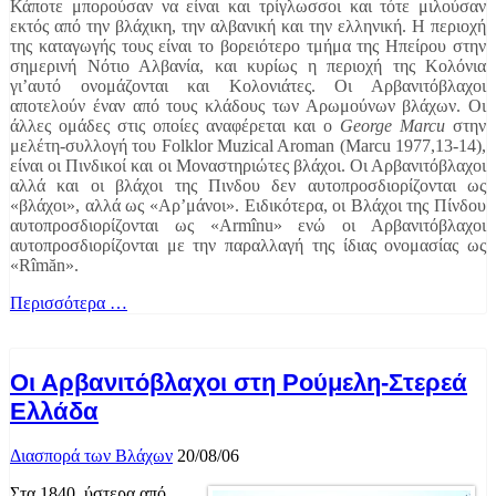
Κάποτε μπορούσαν να είναι και τρίγλωσσοι και τότε μιλούσαν
εκτός από την βλάχικη, την αλβανική και την ελληνική. Η περιοχή
της καταγωγής τους είναι το βορειότερο τμήμα της Ηπείρου στην
σημερινή Νότιο Αλβανία, και κυρίως η περιοχή της Κολόνια
γι’αυτό ονομάζονται και Κολονιάτες. Οι Αρβανιτόβλαχοι
αποτελούν έναν από τους κλάδους των Αρωμούνων βλάχων. Οι
άλλες ομάδες στις οποίες αναφέρεται και ο
George Marcu
στην
μελέτη-συλλογή του Folklor Muzical Aroman (Marcu 1977,13-14),
είναι οι Πινδικοί και οι Μοναστηριώτες βλάχοι. Οι Αρβανιτόβλαχοι
αλλά και οι βλάχοι της Πινδου δεν αυτοπροσδιορίζονται ως
«βλάχοι», αλλά ως «Αρ’μάνοι». Ειδικότερα, οι Βλάχοι της Πίνδου
αυτοπροσδιορίζονται ως «Armînu» ενώ οι Αρβανιτόβλαχοι
αυτοπροσδιορίζονται με την παραλλαγή της ίδιας ονομασίας ως
«Rîmăn».
Περισσότερα …
Οι Αρβανιτόβλαχοι στη Ρούμελη-Στερεά
Ελλάδα
Διασπορά των Βλάχων
20/08/06
Στα 1840, ύστερα από