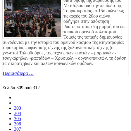
διατήρησης της παράδοσης του
Μετσόβου από την περίοδο της
Τουρκοκρατίας το 15ο αιώνα ως
τις αρχές του 20ου αιώνα,
οδήγησε στην απόκτηση
ιδιαιτερότητας στη μορφή του ως
τοπικού ορεινού πολιτισμού.
Τομείς της τοπικής δημιουργίας
συνδέονται με την ιστορία του ορεινού κόσμου της κτηνοτροφίας -
τυροκομίας - υφαντικής τέχνης της ξυλογλυπτικής τέχνης (οι
γνωστοί Ταλιαδούροι , της τέχνης των κτιστών – μαραγκών -
τσαγκάρηδων -ραφτάδων – Χρυσικών - οργανοπαικτών, τη δράση
των κιρατζήδων και άλλων κοινωνικών ομάδων.
Περισσότερα …
Σελίδα 309 από 312
303
304
305
306
307