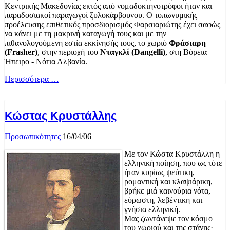
Κεντρικής Μακεδονίας εκτός από νομαδοκτηνοτρόφοι ήταν και
παραδοσιακοί παραγωγοί ξυλοκάρβουνου. Ο τοπωνυμικής
προέλευσης επιθετικός προσδιορισμός Φαρσιαριώτης έχει σαφώς
να κάνει με τη μακρινή καταγωγή τους και με την
πιθανολογούμενη εστία εκκίνησής τους, το χωριό
Φράσιαρη
(
Frasher)
, στην περιοχή του
Νταγκλί
(Dangelli)
, στη Βόρεια
Ήπειρο - Νότια Αλβανία.
Περισσότερα …
Κώστας Κρυστάλλης
Προσωπικότητες
16/04/06
Με τον Κώστα Κρυστάλλη η
ελληνική ποίηση, που ως τότε
ήταν κυρίως ψεύτικη,
ρομαντική και κλαψιάρικη,
βρήκε μιά καινούρια νότα,
εύρωστη, λεβέντικη και
γνήσια ελληνική.
Μας ζωντάνεψε τον κόσμο
του χωριού και της στάνης·