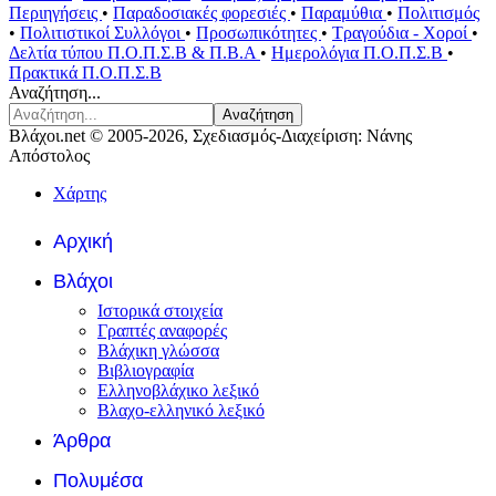
Περιηγήσεις
•
Παραδοσιακές φορεσιές
•
Παραμύθια
•
Πολιτισμός
•
Πολιτιστικοί Συλλόγοι
•
Προσωπικότητες
•
Τραγούδια - Χοροί
•
Δελτία τύπου Π.Ο.Π.Σ.Β & Π.Β.Α
•
Ημερολόγια Π.Ο.Π.Σ.Β
•
Πρακτικά Π.Ο.Π.Σ.Β
Αναζήτηση...
Αναζήτηση
Βλάχοι.net © 2005-2026, Σχεδιασμός-Διαχείριση: Νάνης
Απόστολος
Χάρτης
Αρχική
Βλάχοι
Ιστορικά στοιχεία
Γραπτές αναφορές
Βλάχικη γλώσσα
Βιβλιογραφία
Ελληνοβλάχικο λεξικό
Βλαχο-ελληνικό λεξικό
Άρθρα
Πολυμέσα