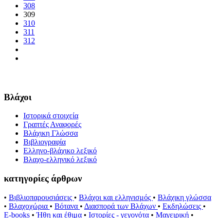
308
309
310
311
312
Βλάχοι
Ιστορικά στοιχεία
Γραπτές Αναφορές
Βλάχικη Γλώσσα
Βιβλιογραφία
Ελληνο-βλάχικο λεξικό
Βλαχο-ελληνικό λεξικό
κατηγορίες άρθρων
•
Βιβλιοπαρουσιάσεις
•
Βλάχοι και ελληνισμός
•
Βλάχικη γλώσσα
•
Βλαχοχώρια
•
Βότανα
•
Διασπορά των Βλάχων
•
Εκδηλώσεις
•
E-books
•
Ήθη και έθιμα
•
Ιστορίες - γεγονότα
•
Μαγειρική
•