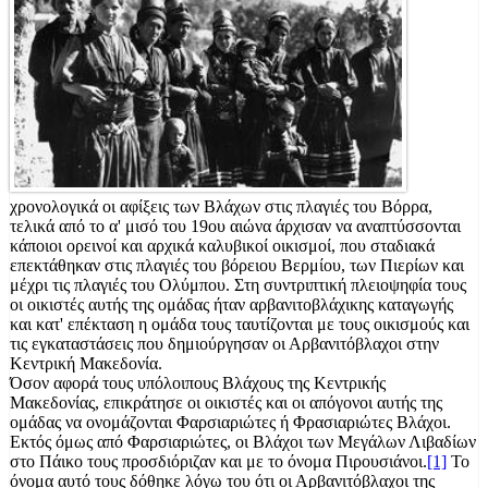
χρονολογικά οι αφίξεις των Βλάχων στις πλαγιές του Βόρρα,
τελικά από το α' μισό του 19ου αιώνα άρχισαν να αναπτύσσονται
κάποιοι ορεινοί και αρχικά καλυβικοί οικισμοί, που σταδιακά
επεκτάθηκαν στις πλαγιές του βόρειου Βερμίου, των Πιερίων και
μέχρι τις πλαγιές του Ολύμπου. Στη συντριπτική πλειοψηφία τους
oι οικιστές αυτής της ομάδας ήταν αρβανιτοβλάχικης καταγωγής
και κατ' επέκταση η ομάδα τους ταυτίζονται με τους οικισμούς και
τις εγκαταστάσεις που δημιούργησαν οι Αρβανιτόβλαχοι στην
Κεντρική Μακεδονία.
Όσον αφορά τους υπόλοιπους Βλάχους της Κεντρικής
Μακεδονίας, επικράτησε οι οικιστές και οι απόγονοι αυτής της
ομάδας να ονομάζονται Φαρσιαριώτες ή Φρασιαριώτες Βλάχοι.
Εκτός όμως από Φαρσιαριώτες, οι Βλάχοι των Μεγάλων Λιβαδίων
στο Πάικο τους προσδιόριζαν και με το όνομα Πιρουσιάνοι.
[1]
Το
όνομα αυτό τους δόθηκε λόγω του ότι οι Αρβανιτόβλαχοι της