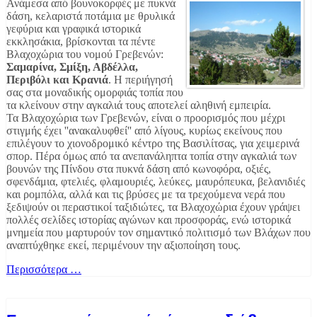
Ανάμεσα από βουνοκορφές με πυκνά
δάση, κελαριστά ποτάμια με θρυλικά
γεφύρια και γραφικά ιστορικά
εκκλησάκια, βρίσκονται τα πέντε
Βλαχοχώρια του νομού Γρεβενών:
Σαμαρίνα, Σμίξη, Αβδέλλα,
Περιβόλι και Κρανιά
. H περιήγησή
σας στα μοναδικής ομορφιάς τοπία που
τα κλείνουν στην αγκαλιά τους αποτελεί αληθινή εμπειρία.
Τα Βλαχοχώρια των Γρεβενών, είναι ο προορισμός που μέχρι
στιγμής έχει ''ανακαλυφθεί'' από λίγους, κυρίως εκείνους που
επιλέγουν το χιονοδρομικό κέντρο της Βασιλίτσας, για χειμερινά
σπορ. Πέρα όμως από τα ανεπανάληπτα τοπία στην αγκαλιά των
βουνών της Πίνδου στα πυκνά δάση από κωνοφόρα, οξιές,
σφενδάμια, φτελιές, φλαμουριές, λεύκες, μαυρόπευκα, βελανιδιές
και ρομπόλα, αλλά και τις βρύσες με τα τρεχούμενα νερά που
ξεδιψούν οι περαστικοί ταξιδιώτες, τα Βλαχοχώρια έχουν γράψει
πολλές σελίδες ιστορίας αγώνων και προσφοράς, ενώ ιστορικά
μνημεία που μαρτυρούν τον σημαντικό πολιτισμό των Βλάχων που
αναπτύχθηκε εκεί, περιμένουν την αξιοποίηση τους.
Περισσότερα …