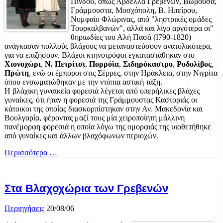
Πίνδου, όπως Αβδέλλα Γρεβενών, Βωβούσα,
Γράμμουστα, Μοσχόπολη, Β. Ηπείρου,
Νυμφαίο Φλώρινας, από "ληστρικές ομάδες
Τουρκαλβανών", αλλά και λίγο αργότερα οι"
θηριωδίες του Αλή Πασά (Ι790-1820)
ανάγκασαν πολλούς βλάχους να μεταναστεύσουν ανατολικότερα,
για να επιζήσουν. Βλάχοι κτηνοτρόφοι εγκαταστάθηκαν στο
Χιονοχώρι
,
Ν. Πετρίτσι
,
Πορρόϊα
,
Σιδηρόκαστρο
,
Ροδολίβος
,
Πρώτη
, ενώ οι έμποροι στις Σέρρες, στην Ηράκλεια, στην Νιγρίτα
όπου ενσωματώθηκαν με την ντόπια αστική τάξη.
Η βλάχικη γυναικεία φορεσιά λέγεται από υπερήλικες βλάχες
γυναίκες, ότι ήταν η φορεσιά της Γράμμουστας Καστοριάς οι
κάτοικοι της οποίας διασκορπίστηκαν στην Αν. Μακεδονία και
Βουλγαρία, φέροντας μαζί τους μία χειροποίητη μάλλινη
πανέμορφη φορεσιά η οποία λόγω της ομορφιάς της υιοθετήθηκε
από γυναίκες και άλλων βλαχόφωνων περιοχών.
Περισσότερα …
Στα Βλαχοχώρια των Γρεβενών
Περιηγήσεις
20/08/06