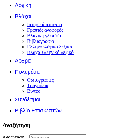
Αρχική
Βλάχοι
Ιστορικά στοιχεία
Γραπτές αναφορές
Βλάχικη γλώσσα
Βιβλιογραφία
Ελληνοβλάχικο λεξικό
Βλαχο-ελληνικό λεξικό
Άρθρα
Πολυμέσα
Φωτογραφίες
Τραγούδια
Βίντεο
Συνδέσμοι
Βιβλίο Επισκεπτών
Αναζήτηση
Αναζήτηση...