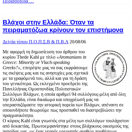
Περισσότερα …
Βλάχοι στην Ελλάδα: Όταν τα
πειραματόζωα κρίνουν τον επιστήμονα
Δελτία τύπου Π.Ο.Π.Σ.Β & Π.Β.Α
20/08/06
Mε αφορμή τη δημοσίευση του άρθρου του
κυρίου Thede Kahl με τίτλο
«
Aromanians in
Greece: Minority or Vlach-speaking
Greeks?»,
επιτρέψτε μας να σας εκφράσουμε
τις σκέψεις μας και τις ανησυχίες μας σχετικά
με τα γραφόμενά του, αλλά και για τη δράση
του γενικότερα. Ως εκλεγμένο προεδρείο της
Πανελλήνιας Ομοσπονδίας Πολιτιστικών
Συλλόγων Βλάχων, η οποία αριθμεί 94 συλλόγους-μέλη από όλη
την Ελλάδα, είναι δικαίωμα και υποχρέωσή μας να
υπερασπιζόμαστε την ιστορική πορεία των Βλάχων, απέναντι σε
οποιονδήποτε θεωρούμε πως προσπαθεί να διαστρεβλώσει την
πραγματικότητα.
Ο κύριος Kahl είναι γνωστός στα μέλη των συλλόγων τουλάχιστον
από δεκαετίας. Πρωτοεμφανίστηκε στους βλάχικους οικισμούς της
πατρίδας μας, ως ένας νεαρός ερευνητής αγαθών προθέσεων,