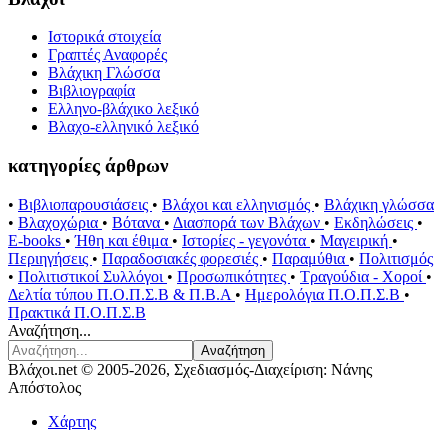
Ιστορικά στοιχεία
Γραπτές Αναφορές
Βλάχικη Γλώσσα
Βιβλιογραφία
Ελληνο-βλάχικο λεξικό
Βλαχο-ελληνικό λεξικό
κατηγορίες άρθρων
•
Βιβλιοπαρουσιάσεις
•
Βλάχοι και ελληνισμός
•
Βλάχικη γλώσσα
•
Βλαχοχώρια
•
Βότανα
•
Διασπορά των Βλάχων
•
Εκδηλώσεις
•
E-books
•
Ήθη και έθιμα
•
Ιστορίες - γεγονότα
•
Μαγειρική
•
Περιηγήσεις
•
Παραδοσιακές φορεσιές
•
Παραμύθια
•
Πολιτισμός
•
Πολιτιστικοί Συλλόγοι
•
Προσωπικότητες
•
Τραγούδια - Χοροί
•
Δελτία τύπου Π.Ο.Π.Σ.Β & Π.Β.Α
•
Ημερολόγια Π.Ο.Π.Σ.Β
•
Πρακτικά Π.Ο.Π.Σ.Β
Αναζήτηση...
Αναζήτηση
Βλάχοι.net © 2005-2026, Σχεδιασμός-Διαχείριση: Νάνης
Απόστολος
Χάρτης