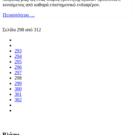
κινούμενος από καθαρά επιστημονικό ενδιαφέρον.
Περισσότερα …
Σελίδα 298 από 312
293
294
295
296
297
298
299
300
301
302
Βλάχοι