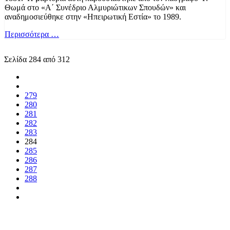
Θωμά στο «Α΄ Συνέδριο Αλμυριώτικων Σπουδών» και
αναδημοσιεύθηκε στην «Ηπειρωτική Εστία» το 1989.
Περισσότερα …
Σελίδα 284 από 312
279
280
281
282
283
284
285
286
287
288