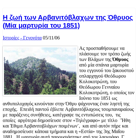
Η ζωή των Αρβανιτόβλαχων της Όθρυος
(Μία μαρτυρία του 1851)
Ιστορίες - Γεγονότα
05/11/06
Ας προσπαθήσουμε να
πλάσουμε τον τρόπο ζωής
των Βλάχων της
Όθρυος
από μία σπάνια μαρτυρία
του εγγονού του ξακουστού
οπλαρχηγού Θεόδωρου
Κολοκοτρώνη, του
Θεόδωρου Γενναίου
Κολοκοτρώνη, ο οποίος τον
Ιούνιο του 1851 ως
ανθυπολοχαγός κινούνταν στην Όθρυ ψάχνοντας έναν ληστή της
εποχής. Επειδή παντού έβλεπε Αρβανιτόβλαχους τσομπαναραίους
με παράξενες συνήθειες, κατέγραψε τις εντυπώσεις του, τις
οποίες αργότερα δημοσίευσε στον «Τηλέγραφο» με τίτλο ¨Ήθη
και Έθιμα Αρβανιτοβλάχων ποιμένων¨, και από αυτόν πήρε και
αναδημοσίευσε κάποια τμήματα και η «Εστία» της 3ης Μαΐου
1881. Η μαρτυρία αυτή παρουσιάστηκε από τον λαογράφο Γ.