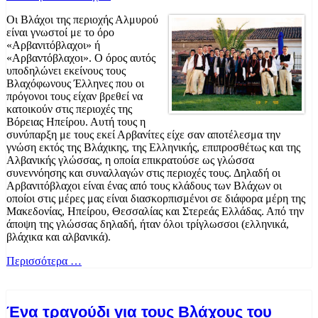
Οι Βλάχοι της περιοχής Αλμυρού
είναι γνωστοί με το όρο
«Αρβανιτόβλαχοι» ή
«Αρβαντόβλαχοι». Ο όρος αυτός
υποδηλώνει εκείνους τους
Βλαχόφωνους Έλληνες που οι
πρόγονοι τους είχαν βρεθεί να
κατοικούν στις περιοχές της
Βόρειας Ηπείρου. Αυτή τους η
συνύπαρξη με τους εκεί Αρβανίτες είχε σαν αποτέλεσμα την
γνώση εκτός της Βλάχικης, της Ελληνικής, επιπροσθέτως και της
Αλβανικής γλώσσας, η οποία επικρατούσε ως γλώσσα
συνεννόησης και συναλλαγών στις περιοχές τους. Δηλαδή οι
Αρβανιτόβλαχοι είναι ένας από τους κλάδους των Βλάχων οι
οποίοι στις μέρες μας είναι διασκορπισμένοι σε διάφορα μέρη της
Μακεδονίας, Ηπείρου, Θεσσαλίας και Στερεάς Ελλάδας. Από την
άποψη της γλώσσας δηλαδή, ήταν όλοι τρίγλωσσοι (ελληνικά,
βλάχικα και αλβανικά).
Περισσότερα …
Ένα τραγούδι για τους Βλάχους του