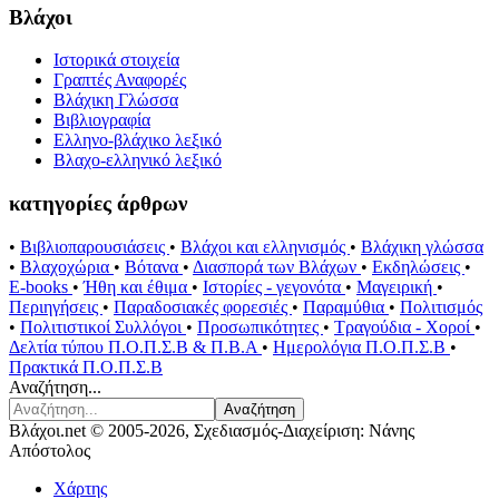
Βλάχοι
Ιστορικά στοιχεία
Γραπτές Αναφορές
Βλάχικη Γλώσσα
Βιβλιογραφία
Ελληνο-βλάχικο λεξικό
Βλαχο-ελληνικό λεξικό
κατηγορίες άρθρων
•
Βιβλιοπαρουσιάσεις
•
Βλάχοι και ελληνισμός
•
Βλάχικη γλώσσα
•
Βλαχοχώρια
•
Βότανα
•
Διασπορά των Βλάχων
•
Εκδηλώσεις
•
E-books
•
Ήθη και έθιμα
•
Ιστορίες - γεγονότα
•
Μαγειρική
•
Περιηγήσεις
•
Παραδοσιακές φορεσιές
•
Παραμύθια
•
Πολιτισμός
•
Πολιτιστικοί Συλλόγοι
•
Προσωπικότητες
•
Τραγούδια - Χοροί
•
Δελτία τύπου Π.Ο.Π.Σ.Β & Π.Β.Α
•
Ημερολόγια Π.Ο.Π.Σ.Β
•
Πρακτικά Π.Ο.Π.Σ.Β
Αναζήτηση...
Αναζήτηση
Βλάχοι.net © 2005-2026, Σχεδιασμός-Διαχείριση: Νάνης
Απόστολος
Χάρτης