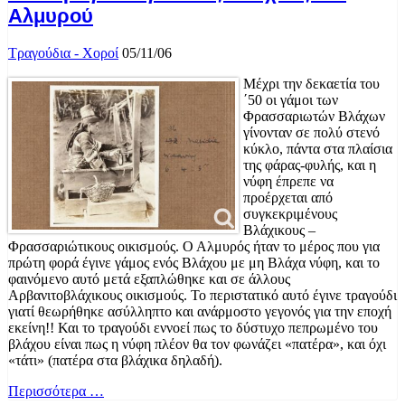
Αλμυρού
Τραγούδια - Χοροί
05/11/06
Μέχρι την δεκαετία του
΄50 οι γάμοι των
Φρασσαριωτών Βλάχων
γίνονταν σε πολύ στενό
κύκλο, πάντα στα πλαίσια
της φάρας-φυλής, και η
νύφη έπρεπε να
προέρχεται από
συγκεκριμένους
Βλάχικους –
Φρασσαριώτικους οικισμούς. Ο Αλμυρός ήταν το μέρος που για
πρώτη φορά έγινε γάμος ενός Βλάχου με μη Βλάχα νύφη, και το
φαινόμενο αυτό μετά εξαπλώθηκε και σε άλλους
Αρβανιτοβλάχικους οικισμούς. Το περιστατικό αυτό έγινε τραγούδι
γιατί θεωρήθηκε ασύλληπτο και ανάρμοστο γεγονός για την εποχή
εκείνη!! Και το τραγούδι εννοεί πως το δύστυχο πεπρωμένο του
βλάχου είναι πως η νύφη πλέον θα τον φωνάζει «πατέρα», και όχι
«τάτι» (πατέρα στα βλάχικα δηλαδή).
Περισσότερα …