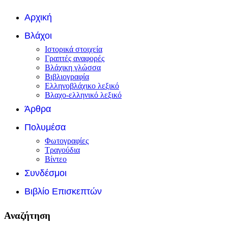
Αρχική
Βλάχοι
Ιστορικά στοιχεία
Γραπτές αναφορές
Βλάχικη γλώσσα
Βιβλιογραφία
Ελληνοβλάχικο λεξικό
Βλαχο-ελληνικό λεξικό
Άρθρα
Πολυμέσα
Φωτογραφίες
Τραγούδια
Βίντεο
Συνδέσμοι
Βιβλίο Επισκεπτών
Αναζήτηση