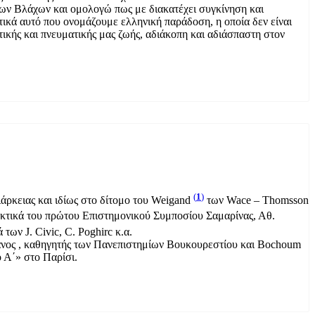
γων Βλάχων και ομολογώ πως με διακατέχει συγκίνηση και
ικά αυτό που ονομάζουμε ελληνική παράδοση, η οποία δεν είναι
στικής και πνευματικής μας ζωής, αδιάκοπη και αδιάσπαστη στον
(
1
)
άρκειας και ιδίως στο δίτομο του Weigand
των Wace – Thomsson
κτικά του πρώτου Επιστημονικού Συμποσίου Σαμαρίνας, Αθ.
 των J. Civic, C. Poghirc κ.α.
ουμάνος , καθηγητής των Πανεπιστημίων Βουκουρεστίου και Bochoum
 Α΄» στο Παρίσι.