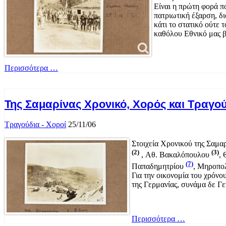
Είναι η πρώτη φορά π
πατριωτική έξαρση, δ
κάτι το στατικό ούτε 
καθόλου Εθνικό μας β
Περισσότερα …
Της Σαμαρίνας Χρονικό, Χορός και Τραγού
Τραγούδια - Χοροί
25/11/06
Στοιχεία Χρονικού της Σαμαρ
(2)
(3)
, Αθ. Βακαλόπουλου
,
(7)
Παπαδημητρίου
, Μηροπο
Για την οικονομία του χρόνο
της Γερμανίας, συνάμα δε Γ
Περισσότερα …