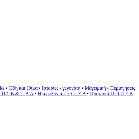
oks
•
Ήθη και έθιμα
•
Ιστορίες - γεγονότα
•
Μαγειρική
•
Περιηγήσεις
Ο.Π.Σ.Β & Π.Β.Α
•
Ημερολόγια Π.Ο.Π.Σ.Β
•
Πρακτικά Π.Ο.Π.Σ.Β