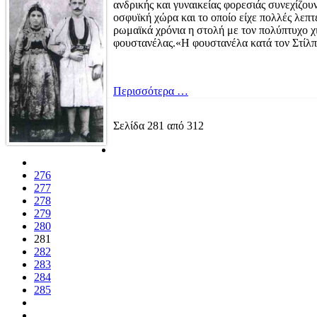
ανδρικής και γυναικείας φορεσιάς συνεχίζου
οσφυϊκή χώρα και το οποίο είχε πολλές λεπτ
ρωμαϊκά χρόνια η στολή με τον πολύπτυχο 
φουστανέλας.«Η φουστανέλα κατά τον Στίλπ
Περισσότερα …
Σελίδα 281 από 312
276
277
278
279
280
281
282
283
284
285