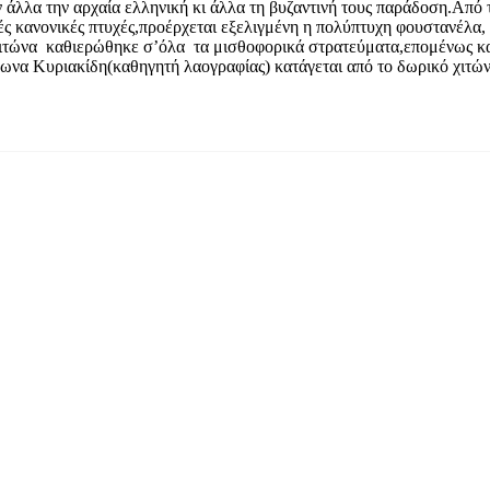
ν άλλα την αρχαία ελληνική κι άλλα τη βυζαντινή τους παράδοση.Από
ές κανονικές πτυχές,προέρχεται εξελιγμένη η πολύπτυχη φουστανέλα, 
χιτώνα καθιερώθηκε σ’όλα τα μισθοφορικά στρατεύματα,επομένως και
ωνα Κυριακίδη(καθηγητή λαογραφίας) κατάγεται από το δωρικό χιτών