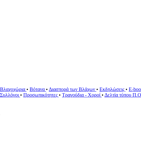
Βλαχοχώρια
•
Βότανα
•
Διασπορά των Βλάχων
•
Εκδηλώσεις
•
E-bo
ί Συλλόγοι
•
Προσωπικότητες
•
Τραγούδια - Χοροί
•
Δελτία τύπου Π.