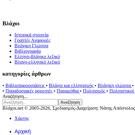
Βλάχοι
Ιστορικά στοιχεία
Γραπτές Αναφορές
Βλάχικη Γλώσσα
Βιβλιογραφία
Ελληνο-βλάχικο λεξικό
Βλαχο-ελληνικό λεξικό
κατηγορίες άρθρων
•
Βιβλιοπαρουσιάσεις
•
Βλάχοι και ελληνισμός
•
Βλάχικη γλώσσα
•
•
Παραδοσιακές φορεσιές
•
Παραμύθια
•
Πολιτισμός
•
Πολιτιστικο
Αναζήτηση...
Αναζήτηση
Βλάχοι.net © 2005-2026, Σχεδιασμός-Διαχείριση: Νάνης Απόστολος
Χάρτης
Αρχική