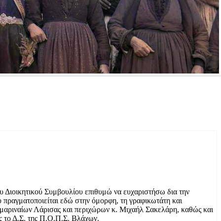
υ Διοικητικού Συμβουλίου επιθυμώ να ευχαριστήσω δια την
 πραγματοποιείται εδώ στην όμορφη, τη γραφικωτάτη και
μαριναίων Λάρισας και περιχώρων κ. Μιχαήλ Σακελάρη, καθώς και
ς το Δ.Σ. της Π.Ο.Π.Σ. Βλάχων.