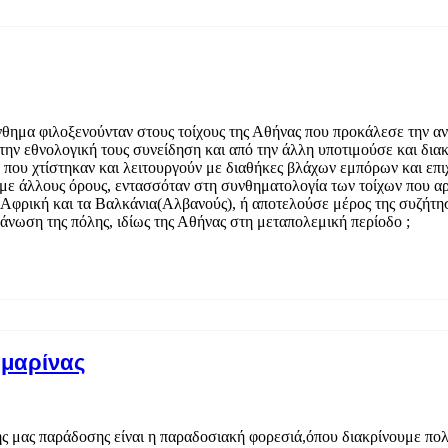
σύνθημα φιλοξενούνταν στους τοίχους της Αθήνας που προκάλεσε την
την εθνολογική τους συνείδηση και από την άλλη υποτιμούσε και δια
 που χτίστηκαν και λειτουργούν με διαθήκες βλάχων εμπόρων και επι
με άλλους όρους, εντασσόταν στη συνθηματολογία των τοίχων που αρ
 Αφρική και τα Βαλκάνια(Αλβανούς), ή αποτελούσε μέρος της συζήτηση
άνωση της πόλης, ιδίως της Αθήνας στη μεταπολεμική περίοδο ;
αμαρίνας
ής μας παράδοσης είναι η παραδοσιακή φορεσιά,όπου διακρίνουμε πο