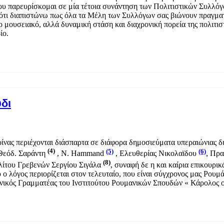
ου παρευρίσκομαι σε μία τέτοια συνάντηση των Πολιτιστικών Συλλό
ιότι διαπιστώνω πως όλα τα Μέλη των Συλλόγων σας βιώνουν πραγματ
το μουσειακό, αλλά δυναμική στάση και διαχρονική πορεία της πολιτι
ίο.
δι
ίνας περιέχονται διάσπαρτα σε διάφορα δημοσιεύματα υπεραιώνιας δι
(4)
(5)
(6)
 Θεόδ. Σαράντη
, Ν. Hammand
, Ελευθερίας Νικολαϊδου
, Πρα
(8)
λίτου Γρεβενών Σεργίου Σιγάλα
, συναφή δε η και καίρια επικουρικά
υ ο λόγος περιορίζεται στον τελευταίο, που είναι σύγχρονος μας Ρ
ενικός Γραμματέας του Ινστιτούτου Ρουμανικών Σπουδών « Κάρολος ο