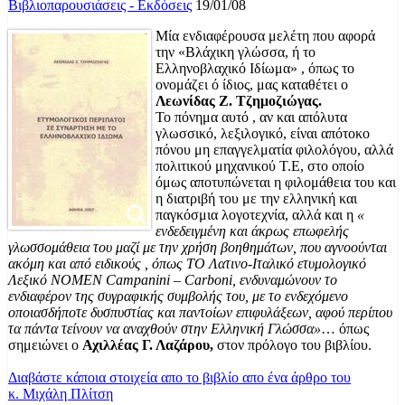
Βιβλιοπαρουσιάσεις - Εκδόσεις
19/01/08
Μία ενδιαφέρουσα μελέτη που αφορά
την «Βλάχικη γλώσσα, ή το
Ελληνοβλαχικό Ιδίωμα» , όπως το
ονομάζει ό ίδιος, μας καταθέτει ο
Λεωνίδας Ζ. Τζημοζιώγας.
Το πόνημα αυτό , αν και απόλυτα
γλωσσικό, λεξιλογικό, είναι απότοκο
πόνου μη επαγγελματία φιλολόγου, αλλά
πολιτικού μηχανικού Τ.Ε, στο οποίο
όμως αποτυπώνεται η φιλομάθεια του και
η διατριβή του με την ελληνική και
παγκόσμια λογοτεχνία, αλλά και η
«
ενδεδειγμένη και άκρως επωφελής
γλωσσομάθεια του μαζί με την χρήση βοηθημάτων, που αγνοούνται
ακόμη και από ειδικούς , όπως ΤΟ Λατινο-Ιταλικό ετυμολογικό
Λεξικό NOMEN Campanini – Carboni, ενδυναμώνουν το
ενδιαφέρον της συγραφικής συμβολής του, με το ενδεχόμενο
οποιασδήποτε δυσπυστίας και παντοίων επιφυλάξεων, αφού περίπου
τα πάντα τείνουν να αναχθούν στην Ελληνική Γλώσσα»
… όπως
σημειώνει ο
Αχιλλέας Γ. Λαζάρου,
στον πρόλογο του βιβλίου.
Διαβάστε κάποια στοιχεία απο το βιβλίο απο ένα άρθρο του
κ. Μιχάλη Πλίτση