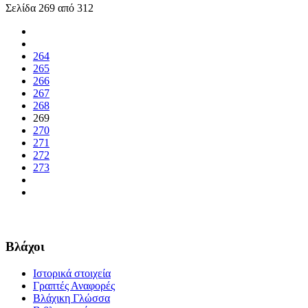
Σελίδα 269 από 312
264
265
266
267
268
269
270
271
272
273
Βλάχοι
Ιστορικά στοιχεία
Γραπτές Αναφορές
Βλάχικη Γλώσσα