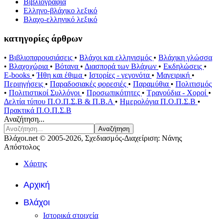
Βιβλιογραφία
Ελληνο-βλάχικο λεξικό
Βλαχο-ελληνικό λεξικό
κατηγορίες άρθρων
•
Βιβλιοπαρουσιάσεις
•
Βλάχοι και ελληνισμός
•
Βλάχικη γλώσσα
•
Βλαχοχώρια
•
Βότανα
•
Διασπορά των Βλάχων
•
Εκδηλώσεις
•
E-books
•
Ήθη και έθιμα
•
Ιστορίες - γεγονότα
•
Μαγειρική
•
Περιηγήσεις
•
Παραδοσιακές φορεσιές
•
Παραμύθια
•
Πολιτισμός
•
Πολιτιστικοί Συλλόγοι
•
Προσωπικότητες
•
Τραγούδια - Χοροί
•
Δελτία τύπου Π.Ο.Π.Σ.Β & Π.Β.Α
•
Ημερολόγια Π.Ο.Π.Σ.Β
•
Πρακτικά Π.Ο.Π.Σ.Β
Αναζήτηση...
Αναζήτηση
Βλάχοι.net © 2005-2026, Σχεδιασμός-Διαχείριση: Νάνης
Απόστολος
Χάρτης
Αρχική
Βλάχοι
Ιστορικά στοιχεία