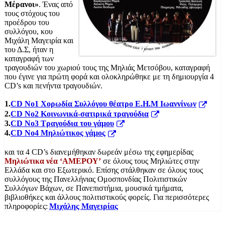
Μέρανοι»
. Ένας από
τους στόχους του
προέδρου του
συλλόγου, κου
Μιχάλη Μαγειρία και
του Δ.Σ, ήταν η
καταγραφή των
τραγουδιών του χωριού τους της Μηλιάς Μετσόβου, καταγραφή
που έγινε για πρώτη φορά και ολοκληρώθηκε με τη δημιουργία 4
CD’s και πενήντα τραγουδιών.
1.
CD Νο1 Χορωδία Συλλόγου θέατρο Ε.Η.Μ Ιωαννίνων
2.
CD No2 Κοινωνικά-σατιρικά τραγούδια
3.
CD No3 Τραγούδια του γάμου
4.
CD No4 Μηλιώτικος γάμος
και τα 4 CD’s διανεμήθηκαν δωρεάν μέσω της εφημερίδας
Μηλιώτικα νέα ‘ΑΜΕΡΟΥ’
σε όλους τους Μηλιώτες στην
Ελλάδα και στο Εξωτερικό. Επίσης στάλθηκαν σε όλους τους
συλλόγους της Πανελλήνιας Ομοσπονδίας Πολιτιστικών
Συλλόγων Βάχων, σε Πανεπιστήμια, μουσικά τμήματα,
βιβλιοθήκες και άλλους πολιτιστικούς φορείς. Για περισσότερες
πληροφορίες:
Μιχάλης Μαγειρίας