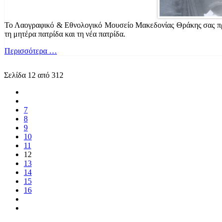
Το Λαογραφικό & Εθνολογικό Μουσείο Μακεδονίας Θράκης σας προσκ
τη μητέρα πατρίδα και τη νέα πατρίδα.
Περισσότερα …
Σελίδα 12 από 312
7
8
9
10
11
12
13
14
15
16