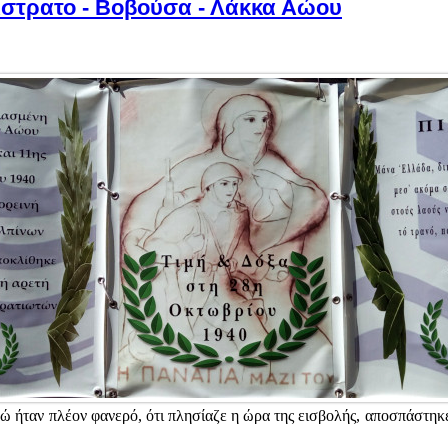
Δίστρατο - Βοβούσα - Λάκκα Αώου
ώ ήταν πλέον φανερό, ότι πλησίαζε η ώρα της εισβολής, αποσπάστηκε