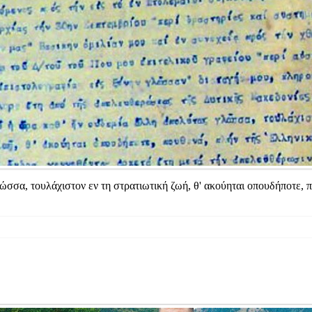
σα, τουλάχιστον εν τη στρατιωτική ζωή, θ' ακούηται οπουδήποτε, πο