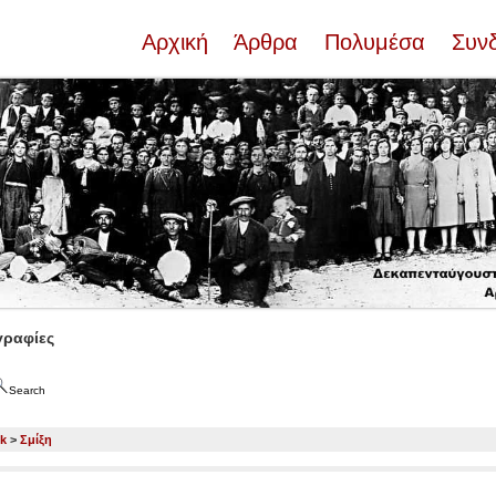
Αρχική
Άρθρα
Πολυμέσα
Συν
ραφίες
Search
ck
>
Σμίξη