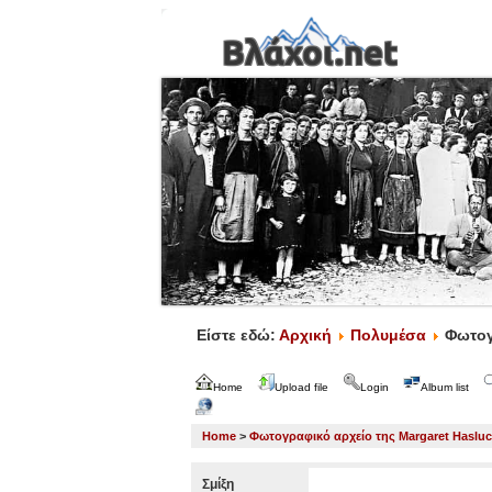
Είστε εδώ:
Αρχική
Πολυμέσα
Φωτογ
Home
Upload file
Login
Album list
Home
>
Φωτογραφικό αρχείο της Margaret Haslu
Σμίξη