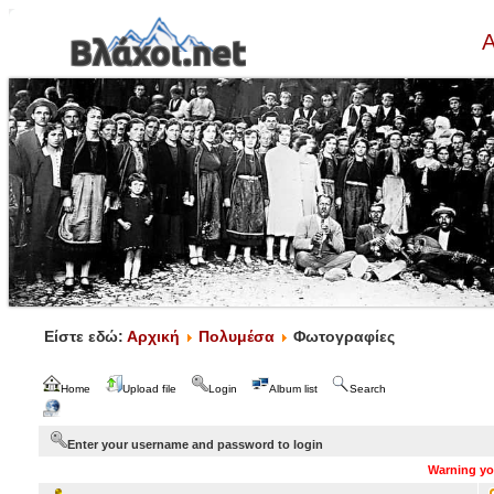
Α
Είστε εδώ:
Αρχική
Πολυμέσα
Φωτογραφίες
Home
Upload file
Login
Album list
Search
Enter your username and password to login
Warning you