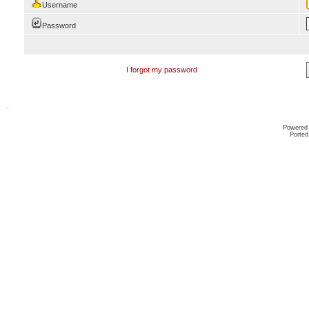
Username
Password
I forgot my password
Powered
Ported