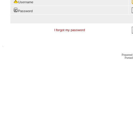
Username
Password
I forgot my password
Powered
Ported