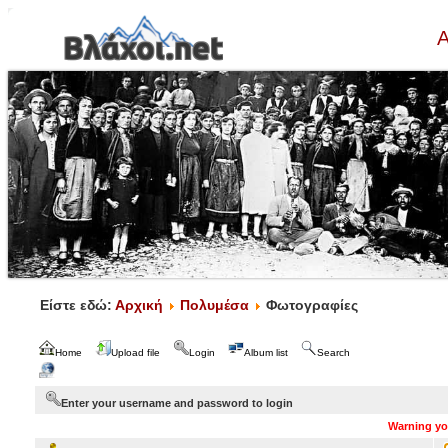
Α
Είστε εδώ:
Αρχική
Πολυμέσα
Φωτογραφίες
Home
Upload file
Login
Album list
Search
Enter your username and password to login
Warning you