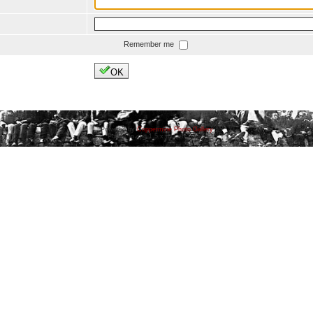
Remember me
OK
Powered by
Coppermine Photo Gallery
Ported to cpg 1.5.x by Jeff Bailey