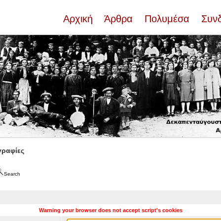
Αρχική
Άρθρα
Πολυμέσα
Συν
ραφίες
Search
Warning your browser does not accept script's cookies