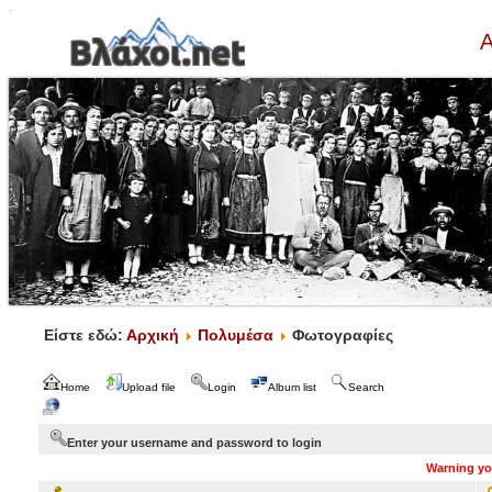
Α
Είστε εδώ:
Αρχική
Πολυμέσα
Φωτογραφίες
Home
Upload file
Login
Album list
Search
Enter your username and password to login
Warning you