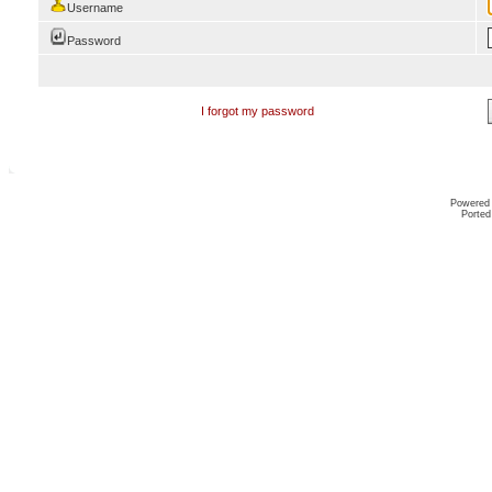
Username
Password
I forgot my password
Powered
Ported