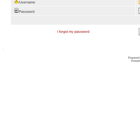
Username
Password
I forgot my password
Powered
Ported