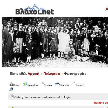
Α
Είστε εδώ:
Αρχική
Πολυμέσα
Φωτογραφίες
Home
Upload file
Login
Album list
Search
Enter your username and password to login
Warning you