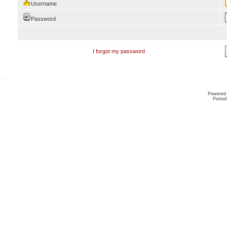
Username
Password
I forgot my password
Powered
Ported